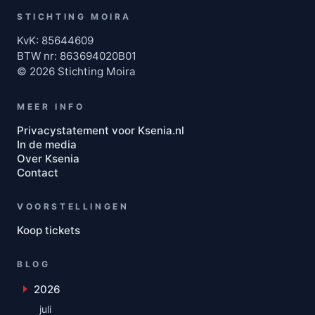
STICHTING MOIRA
KvK: 85644609
BTW nr: 863694020B01
© 2026 Stichting Moira
MEER INFO
Privacystatement voor Ksenia.nl
In de media
Over Ksenia
Contact
VOORSTELLINGEN
Koop tickets
BLOG
2026
Toon maanden uit 2026
juli