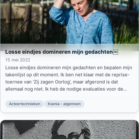
Losse eindjes domineren mijn gedachten￼
15 mei 2022
Losse eindjes domineren mijn gedachten en bepalen mijn
takenlijst op dit moment. Ik ben net klaar met de reprise-
toernee van ‘Zij zagen Oorlog’, maar afgerond is dat
allemaal nog niet. Ik heb de nodige evaluaties voor de
boeg. Daarnaast zijn we druk met de donaties aan – en
ondersteuning van allerhande goede doelen in Oekraïne.
Acteertechnieken
Ksenia - algemeen