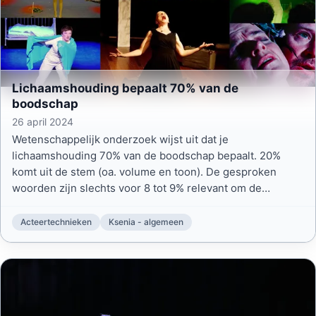
Lichaamshouding bepaalt 70% van de
boodschap
26 april 2024
Wetenschappelijk onderzoek wijst uit dat je
lichaamshouding 70% van de boodschap bepaalt. 20%
komt uit de stem (oa. volume en toon). De gesproken
woorden zijn slechts voor 8 tot 9% relevant om de
boodschap over te brengen. Dit is essentiële informatie
voor veel beroepen, waaronder die van mij als actrice.
Acteertechnieken
Ksenia - algemeen