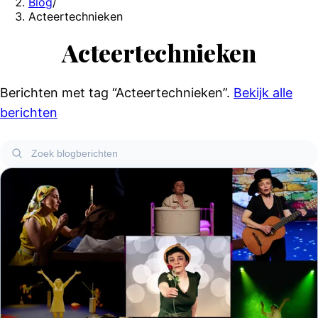
Blog
/
Acteertechnieken
Acteertechnieken
Berichten met tag
“Acteertechnieken”
.
Bekijk alle
berichten
Zoek blogberichten