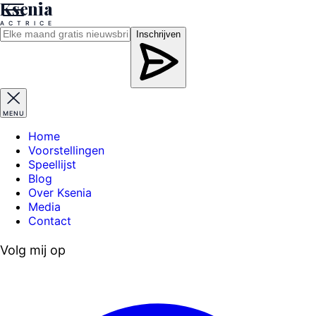
Ksenia
A
C
T
R
I
C
E
Inschrijven
MENU
Home
Voorstellingen
Speellijst
Blog
Over Ksenia
Media
Contact
Volg mij op