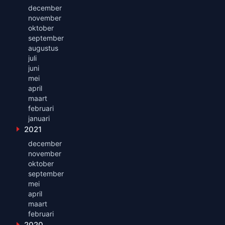
december
november
oktober
september
augustus
juli
juni
mei
april
maart
februari
januari
2021
Toon maanden uit 2021
december
november
oktober
september
mei
april
maart
februari
2020