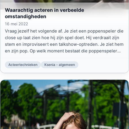
Waarachtig acteren in verbeelde
omstandigheden
16 mei 2022
Vraag jezelf het volgende af. Je ziet een poppenspeler die
close up laat zien hoe hij zijn spel doet. Hij verdraait zijn
stem en improviseert een talkshow-optreden. Je ziet hem
en zijn pop. Op welk moment bestaat die poppenspeler
voor jou al niet meer? Dat doet waarachtig acteren in
verbeelde omstandigheden.
Acteertechnieken
Ksenia - algemeen