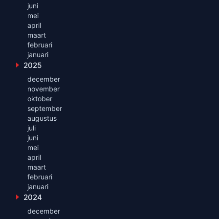
juni
mei
april
maart
februari
januari
2025
Toon maanden uit 2025
december
november
oktober
september
augustus
juli
juni
mei
april
maart
februari
januari
2024
Toon maanden uit 2024
december