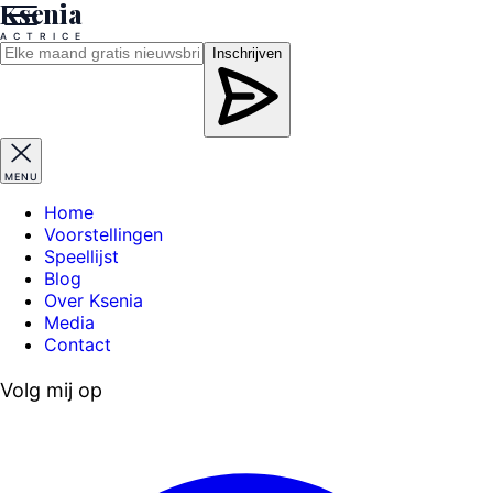
Ksenia
A
C
T
R
I
C
E
Inschrijven
MENU
Home
Voorstellingen
Speellijst
Blog
Over Ksenia
Media
Contact
Volg mij op