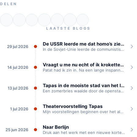
DELEN
LAATSTE BLOGS
De USSR leerde me dat homo’s ziek zijn
29 jul 2026
In de Sovjet-Unie leerde de communistische partij mij dat homoseksualiteit een ziekte is, waarvoor...
Vraagt u me nu echt of ik kroketten heb?
14 jul 2026
Patat had ik zin in. Na een lange inspannende theaterdag waren we onderweg naar...
Tapas in de mooiste stad van het land
13 jul 2026
Een zomerbries waaide door de openstaande kloosterramen. Buiten klepperden de ooievaren die voor het...
Theatervoorstelling Tapas
1 jul 2026
Mijn voorstellingen beginnen over het algemeen met een idee dat ik heb. Of een...
Naar Berlijn
25 jun 2026
Druk aan het werk met een nieuwe korte voorstelling “Naar Berlijn”. Deze vertelt het...