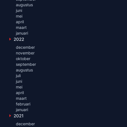
augustus
juni
mei
april
maart
januari
2022
Toon maanden uit 2022
december
november
oktober
september
augustus
juli
juni
mei
april
maart
februari
januari
2021
Toon maanden uit 2021
december