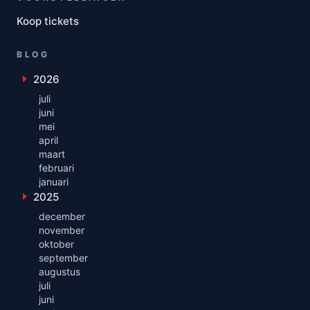
Koop tickets
BLOG
2026
Toon maanden uit 2026
juli
juni
mei
april
maart
februari
januari
2025
Toon maanden uit 2025
december
november
oktober
september
augustus
juli
juni