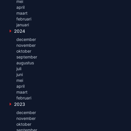
mei
april
maart
februari
januari
2024
Toon maanden uit 2024
december
november
oktober
september
augustus
juli
juni
mei
april
maart
februari
2023
Toon maanden uit 2023
december
november
oktober
september