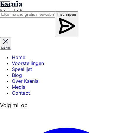
Ksenia
A
C
T
R
I
C
E
Inschrijven
MENU
Home
Voorstellingen
Speellijst
Blog
Over Ksenia
Media
Contact
Volg mij op