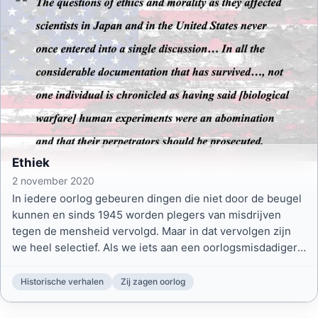
Ethiek
2 november 2020
In iedere oorlog gebeuren dingen die niet door de beugel
kunnen en sinds 1945 worden plegers van misdrijven
tegen de mensheid vervolgd. Maar in dat vervolgen zijn
we heel selectief. Als we iets aan een oorlogsmisdadiger
hebben, dan zijn carrièrekansen van die misdadigers
eindeloos. Er zijn altijd mensen die dat voor ze regelen.
Historische verhalen
Zij zagen oorlog