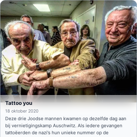
Tattoo you
18 oktober 2020
Deze drie Joodse mannen kwamen op dezelfde dag aan
bij vernietigingskamp Auschwitz. Als iedere gevangen
tattoëerden de nazi’s hun unieke nummer op de