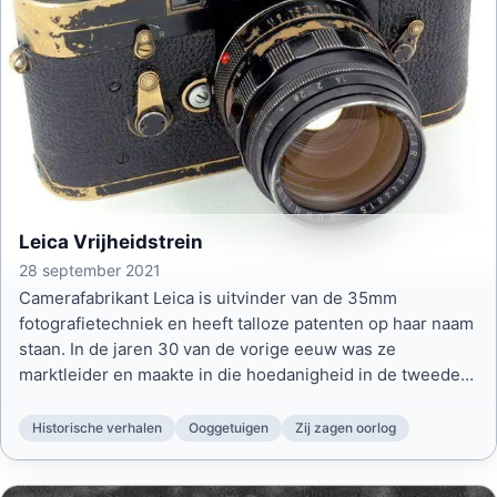
Leica Vrijheidstrein
28 september 2021
Camerafabrikant Leica is uitvinder van de 35mm
fotografietechniek en heeft talloze patenten op haar naam
staan. In de jaren 30 van de vorige eeuw was ze
marktleider en maakte in die hoedanigheid in de tweede
wereldoorlog de fotocamera’s voor nagenoeg alle
strijdende partijen en de meeste journalisten.
Historische verhalen
Ooggetuigen
Zij zagen oorlog