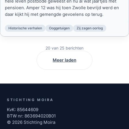
hele leven postbode geweest en nu al wat jaartjes met
pensioen. Amper 12 was hij toen Zwolle bevrijd werd en
daar kijkt hij met gemengde gevoelens op terug.
Historische verhalen
Ooggetuigen
Zij zagen oorlog
20
van
25
berichten
Meer laden
STICHTING MOIRA
KvK: 85644609
BTW nr: 863694020B01
© 2026 Stichting Moira