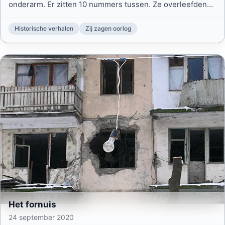
onderarm. Er zitten 10 nummers tussen. Ze overleefden
en kwamen in verband met een ‘ooggetuige project’ nog
één keer bij elkaar. Opdat we ze nooit vergeten.
Historische verhalen
Zij zagen oorlog
Het fornuis
24 september 2020