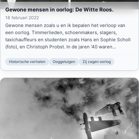
Gewone mensen in oorlog: De Witte Roos.
18 februari 2022
Gewone mensen zoals u en ik bepalen het verloop van
een oorlog. Timmerlieden, schoenmakers, slagers,
taxichauffeurs en studenten zoals Hans en Sophie Scholl
(foto), en Christoph Probst. In de jaren ’40 waren
laatstgenoemden lid van de verzetsgroep De Witte Roos
die in München intellectuele pamfletten maakte. Ze riep
Historische verhalen
Ooggetuigen
Zij zagen oorlog
op tot stil verzet tegen het nazi-regime.