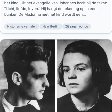
het kind. Uit het evangelie van Johannes haalt hij de tekst:
“Licht, liefde, leven.” Hij hangt de tekening op in een
bunker. De Madonna met het kind wordt een
bedevaartsoort voor vele Duitse soldaten. Het is
december 1942.
Historische verhalen
Naar Berlijn
Zij zagen oorlog