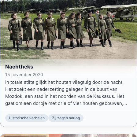
Nachtheks
15 november 2020
In totale stilte glijdt het houten vliegtuig door de nacht.
Het zoekt een nederzetting gelegen in de buurt van
Mozdok, een stad in het noorden van de Kaukasus. Het
gaat om een dorpje met drie of vier houten gebouwen,
waar eerder die avond een aantal Duitse voertuigen is
gezien.
Historische verhalen
Zij zagen oorlog