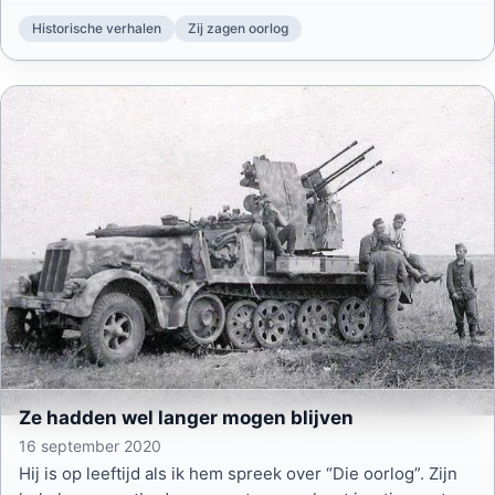
ook bekend als ‘Dropzone Y’. Hun doel was de grote brug
bij Arnhem.
Historische verhalen
Zij zagen oorlog
Ze hadden wel langer mogen blijven
16 september 2020
Hij is op leeftijd als ik hem spreek over “Die oorlog”. Zijn