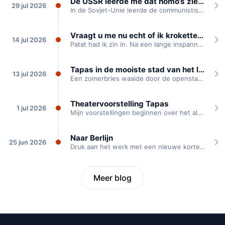
De USSR leerde me dat homo’s ziek zijn
29 jul 2026
In de Sovjet-Unie leerde de communistische partij mij dat homoseksualiteit een ziekte is, waarvoor...
Vraagt u me nu echt of ik kroketten heb?
14 jul 2026
Patat had ik zin in. Na een lange inspannende theaterdag waren we onderweg naar...
Tapas in de mooiste stad van het land
13 jul 2026
Een zomerbries waaide door de openstaande kloosterramen. Buiten klepperden de ooievaren die voor het...
Theatervoorstelling Tapas
1 jul 2026
Mijn voorstellingen beginnen over het algemeen met een idee dat ik heb. Of een...
Naar Berlijn
25 jun 2026
Druk aan het werk met een nieuwe korte voorstelling “Naar Berlijn”. Deze vertelt het...
Meer blog