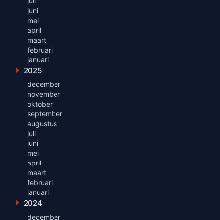
juli
juni
mei
april
maart
februari
januari
2025
Toon maanden uit 2025
december
november
oktober
september
augustus
juli
juni
mei
april
maart
februari
januari
2024
Toon maanden uit 2024
december