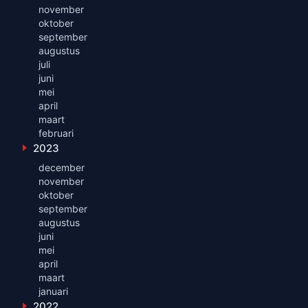
november
oktober
september
augustus
juli
juni
mei
april
maart
februari
2023
Toon maanden uit 2023
december
november
oktober
september
augustus
juni
mei
april
maart
januari
2022