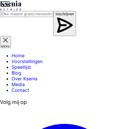
Ksenia
A
C
T
R
I
C
E
Inschrijven
MENU
Home
Voorstellingen
Speellijst
Blog
Over Ksenia
Media
Contact
Volg mij op