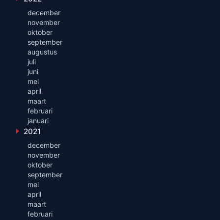
Toon maanden uit 2022
december
november
oktober
september
augustus
juli
juni
mei
april
maart
februari
januari
2021
Toon maanden uit 2021
december
november
oktober
september
mei
april
maart
februari