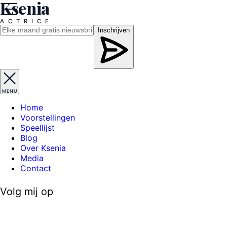
Ksenia
A
C
T
R
I
C
E
Inschrijven
MENU
Home
Voorstellingen
Speellijst
Blog
Over Ksenia
Media
Contact
Volg mij op