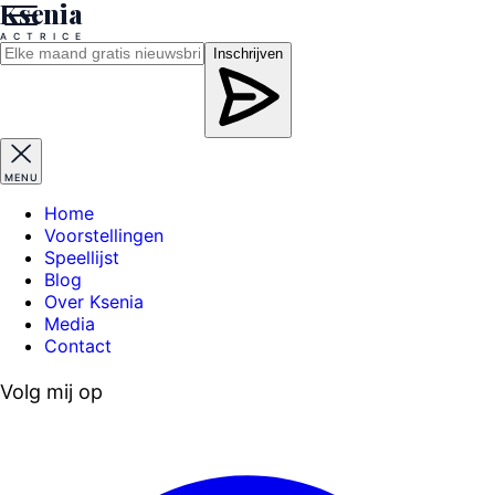
Ksenia
A
C
T
R
I
C
E
Inschrijven
MENU
Home
Voorstellingen
Speellijst
Blog
Over Ksenia
Media
Contact
Volg mij op