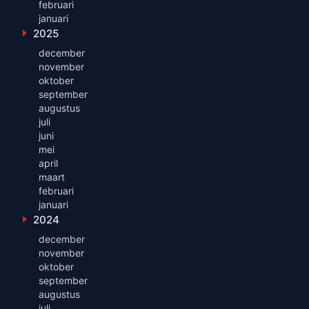
februari
januari
2025
Toon maanden uit 2025
december
november
oktober
september
augustus
juli
juni
mei
april
maart
februari
januari
2024
Toon maanden uit 2024
december
november
oktober
september
augustus
juli