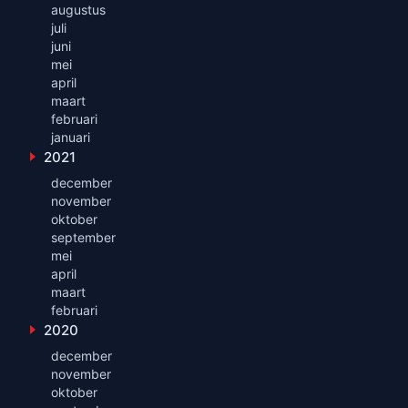
augustus
juli
juni
mei
april
maart
februari
januari
2021
Toon maanden uit 2021
december
november
oktober
september
mei
april
maart
februari
2020
Toon maanden uit 2020
december
november
oktober