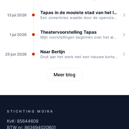
Tapas in de mooiste stad van het land
13 jul 2026
Een zomerbries waaide door de openstaande kloosterramen. Buiten klepperden de ooievaren die voor het...
Theatervoorstelling Tapas
1 jul 2026
Mijn voorstellingen beginnen over het algemeen met een idee dat ik heb. Of een...
Naar Berlijn
25 jun 2026
Druk aan het werk met een nieuwe korte voorstelling “Naar Berlijn”. Deze vertelt het...
Meer blog
STICHTING MOIRA
KvK: 85644609
BTW nr: 863694020B01