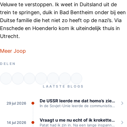
Veluwe te verstoppen. Ik weet in Duitsland uit de
trein te springen, duik in Bad Bentheim onder bij een
Duitse familie die het niet zo heeft op de nazi’s. Via
Enschede en Hoenderlo kom ik uiteindelijk thuis in
Utrecht.
Meer Joop
DELEN
LAATSTE BLOGS
De USSR leerde me dat homo’s ziek zijn
29 jul 2026
In de Sovjet-Unie leerde de communistische partij mij dat homoseksualiteit een ziekte is, waarvoor...
Vraagt u me nu echt of ik kroketten heb?
14 jul 2026
Patat had ik zin in. Na een lange inspannende theaterdag waren we onderweg naar...