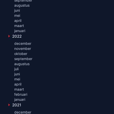
september
augustus
juni
mei
april
maart
januari
2022
Toon maanden uit 2022
december
november
oktober
september
augustus
juli
juni
mei
april
maart
februari
januari
2021
Toon maanden uit 2021
december