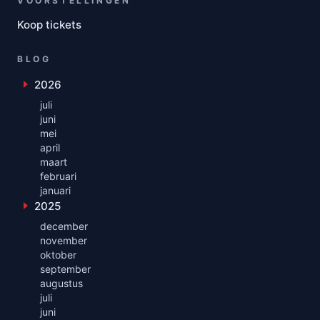
VOORSTELLINGEN
Koop tickets
BLOG
2026
Toon maanden uit 2026
juli
juni
mei
april
maart
februari
januari
2025
Toon maanden uit 2025
december
november
oktober
september
augustus
juli
juni