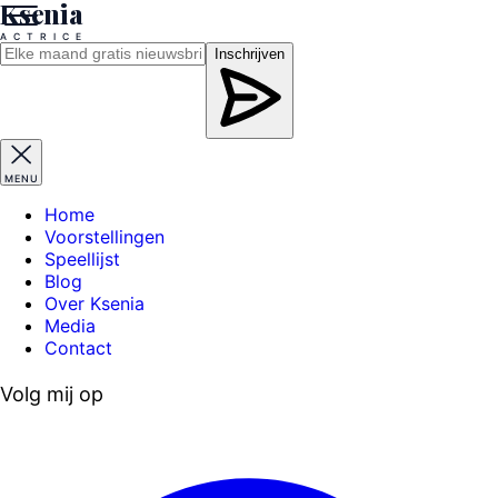
Ksenia
A
C
T
R
I
C
E
Inschrijven
MENU
Home
Voorstellingen
Speellijst
Blog
Over Ksenia
Media
Contact
Volg mij op