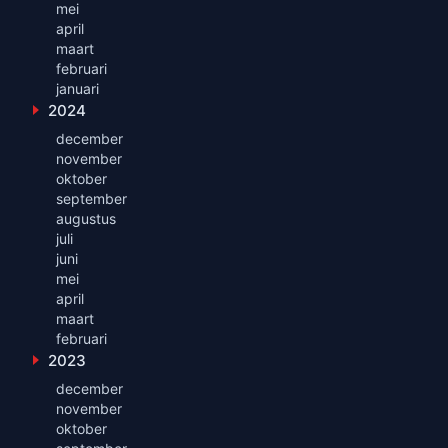
mei
april
maart
februari
januari
2024
Toon maanden uit 2024
december
november
oktober
september
augustus
juli
juni
mei
april
maart
februari
2023
Toon maanden uit 2023
december
november
oktober