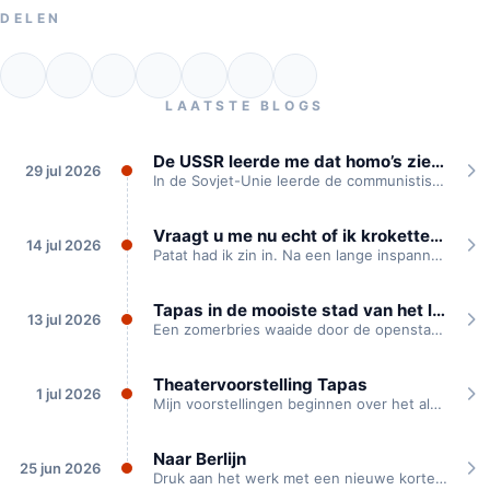
DELEN
LAATSTE BLOGS
De USSR leerde me dat homo’s ziek zijn
29 jul 2026
In de Sovjet-Unie leerde de communistische partij mij dat homoseksualiteit een ziekte is, waarvoor...
Vraagt u me nu echt of ik kroketten heb?
14 jul 2026
Patat had ik zin in. Na een lange inspannende theaterdag waren we onderweg naar...
Tapas in de mooiste stad van het land
13 jul 2026
Een zomerbries waaide door de openstaande kloosterramen. Buiten klepperden de ooievaren die voor het...
Theatervoorstelling Tapas
1 jul 2026
Mijn voorstellingen beginnen over het algemeen met een idee dat ik heb. Of een...
Naar Berlijn
25 jun 2026
Druk aan het werk met een nieuwe korte voorstelling “Naar Berlijn”. Deze vertelt het...