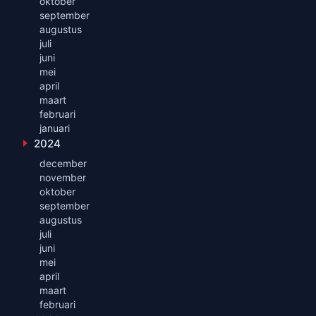
oktober
september
augustus
juli
juni
mei
april
maart
februari
januari
2024
Toon maanden uit 2024
december
november
oktober
september
augustus
juli
juni
mei
april
maart
februari