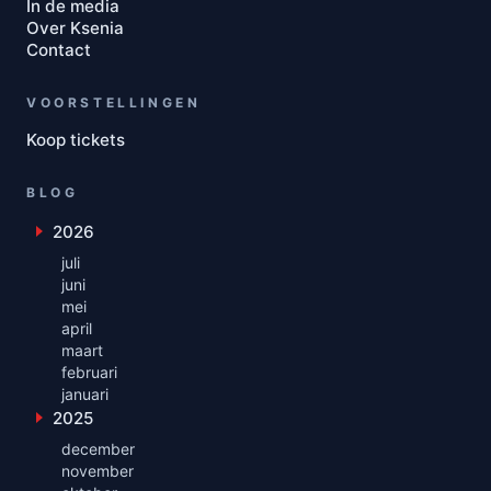
In de media
Over Ksenia
Contact
VOORSTELLINGEN
Koop tickets
BLOG
2026
Toon maanden uit 2026
juli
juni
mei
april
maart
februari
januari
2025
Toon maanden uit 2025
december
november