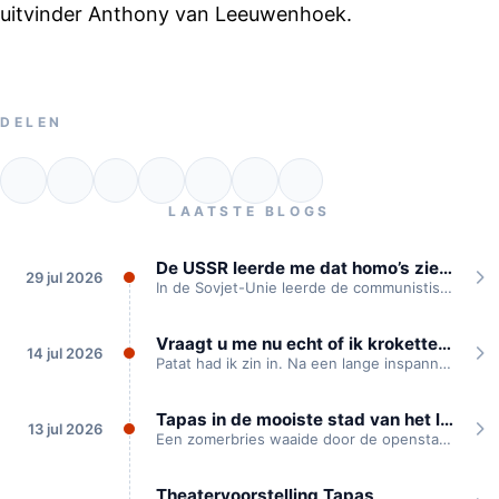
uitvinder Anthony van Leeuwenhoek.
DELEN
LAATSTE BLOGS
De USSR leerde me dat homo’s ziek zijn
29 jul 2026
In de Sovjet-Unie leerde de communistische partij mij dat homoseksualiteit een ziekte is, waarvoor...
Vraagt u me nu echt of ik kroketten heb?
14 jul 2026
Patat had ik zin in. Na een lange inspannende theaterdag waren we onderweg naar...
Tapas in de mooiste stad van het land
13 jul 2026
Een zomerbries waaide door de openstaande kloosterramen. Buiten klepperden de ooievaren die voor het...
Theatervoorstelling Tapas