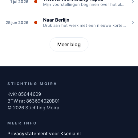
1 jul 2026
Mijn voorstellingen beginnen over het algemeen met een idee dat ik heb. Of een...
Naar Berlijn
25 jun 2026
Druk aan het werk met een nieuwe korte voorstelling “Naar Berlijn”. Deze vertelt het...
Meer blog
STICHTING MOIRA
KvK: 85644609
BTW nr: 863694020B01
© 2026 Stichting Moira
MEER INFO
Privacystatement voor Ksenia.nl