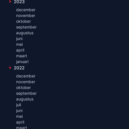
2023
Toon maanden uit 2023
december
november
oktober
september
augustus
juni
mei
april
maart
januari
2022
Toon maanden uit 2022
december
november
oktober
september
augustus
juli
juni
mei
april
maart