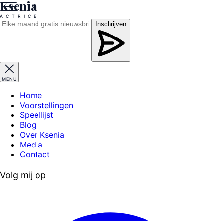
Ksenia
A
C
T
R
I
C
E
Inschrijven
MENU
Home
Voorstellingen
Speellijst
Blog
Over Ksenia
Media
Contact
Volg mij op