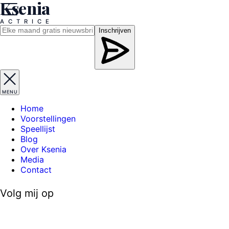
Ksenia
A
C
T
R
I
C
E
Inschrijven
MENU
Home
Voorstellingen
Speellijst
Blog
Over Ksenia
Media
Contact
Volg mij op